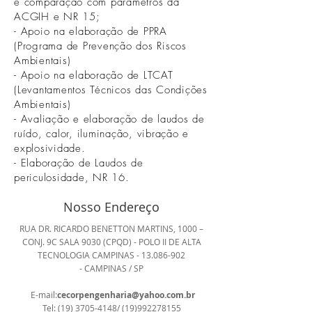
e comparação com parâmetros da
ACGIH e NR 15;
- Apoio na elaboração de PPRA
(Programa de Prevenção dos Riscos
Ambientais)
- Apoio na elaboração de LTCAT
(Levantamentos Técnicos das Condições
Ambientais)
- Avaliação e elaboração de laudos de
ruído, calor, iluminação, vibração e
explosividade.
- Elaboração de Laudos de
periculosidade, NR 16.
Nosso Endereço
RUA DR. RICARDO BENETTON MARTINS, 1000 –
CONJ. 9C SALA 9030 (CPQD) - POLO II DE ALTA
TECNOLOGIA CAMPINAS -
13.086-902
- CAMPINAS / SP
E-mail:
cecorpengenharia@yahoo.com.br
Tel:
(19) 3705-4148
/
(19)992278155