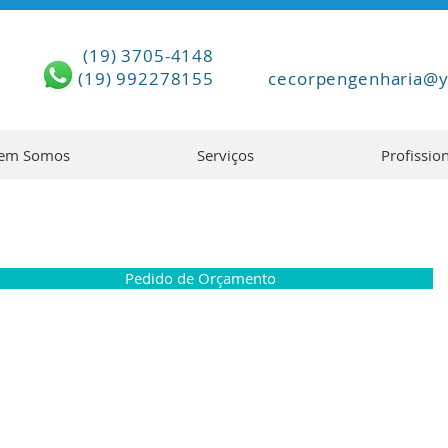
(19) 3705-4148
(19) 992278155
cecorpengenharia@
em Somos
Serviços
Profissio
Pedido de Orçamento